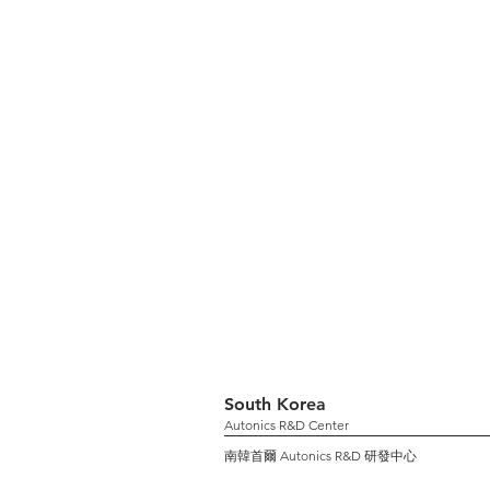
South Korea
Autonics R&D Center
南韓首爾 Autonics R&D 研發中心