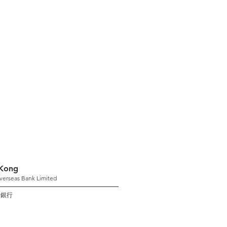
Kong
verseas Bank Limited
華銀行